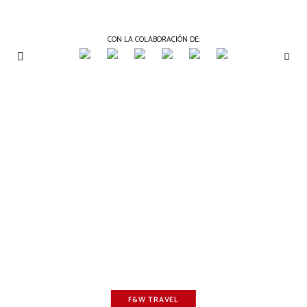
CON LA COLABORACIÓN DE:
THE
Periódico
de
GOURMET
Gastronomía
JOURNAL
F&W TRAVEL