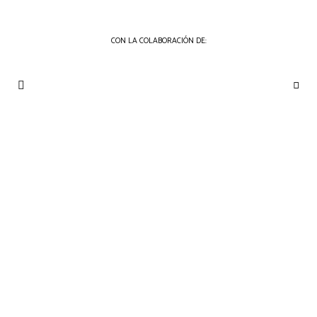
CON LA COLABORACIÓN DE:
THE
Periódico
de
GOURMET
Gastronomía
JOURNAL