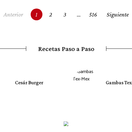
Anterior
1
2
3
…
516
Siguiente
Recetas Paso a Paso
Cesár Burger
Gambas Tex