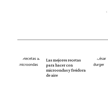
Posts
navigation
Las mejores recetas
para hacer con
microondas y freidora
de aire