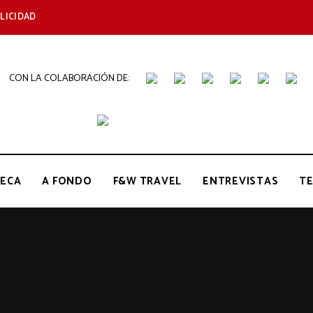
LICIDAD
CON LA COLABORACIÓN DE:
THE
Periódico
de
Gastronomía
GOURMET
ECA
A FONDO
F&W TRAVEL
ENTREVISTAS
T
JOURNAL