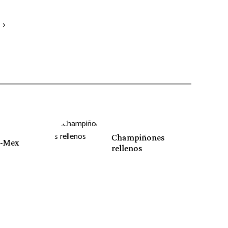
Champiñones
-Mex
rellenos