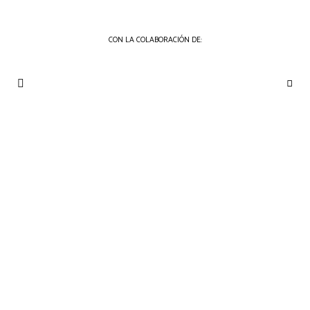
CON LA COLABORACIÓN DE:
THE
Periódico
de
GOURMET
Gastronomía
JOURNAL