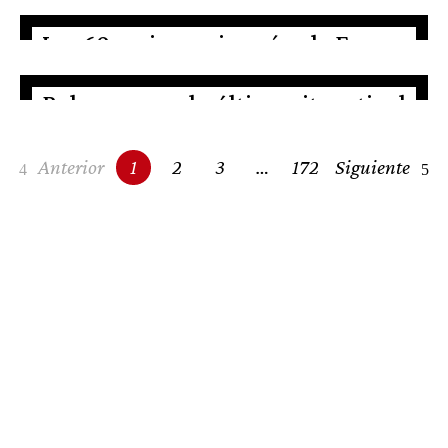
Las 60 mejores pizzerías de Europa
2026
Beluga acoge la última cita estival
del Andalusian Cooking Tour
Posts
Anterior
1
2
3
…
172
Siguiente
navigation