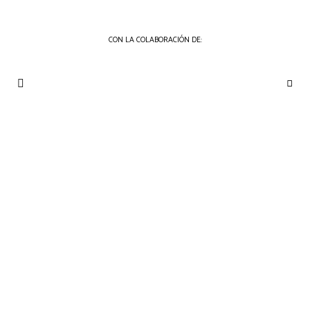
CON LA COLABORACIÓN DE:
THE
Periódico
de
GOURMET
Gastronomía
JOURNAL