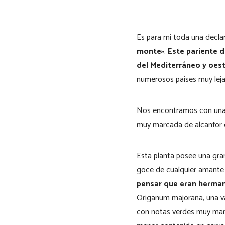
Es para mí toda una decla
monte»
.
Este pariente d
del Mediterráneo y oest
numerosos países muy lejan
Nos encontramos con una h
muy marcada de alcanfor e
Esta planta posee una gran
goce de cualquier amante 
pensar que eran herman
Origanum majorana, una va
con notas verdes muy mar