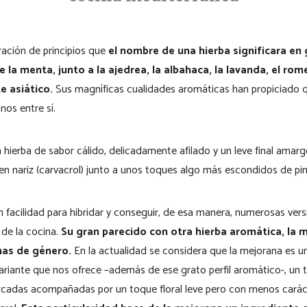
ración de principios que
el nombre de una hierba significara en 
e la menta, junto a la ajedrea, la albahaca, la lavanda, el rom
e asiático.
Sus magníficas cualidades aromáticas han propiciado q
os entre sí.
ierba de sabor cálido, delicadamente afilado y un leve final amar
n nariz (carvacrol) junto a unos toques algo más escondidos de pim
 facilidad para hibridar y conseguir, de esa manera, numerosas ver
de la cocina.
Su gran parecido con otra hierba aromática, la m
as de género.
En la actualidad se considera que la mejorana es u
riante que nos ofrece –además de ese grato perfil aromático-, un 
cadas acompañadas por un toque floral leve pero con menos carác