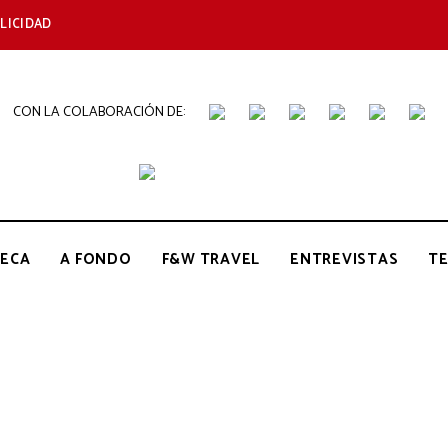
LICIDAD
CON LA COLABORACIÓN DE:
THE
Periódico
de
Gastronomía
GOURMET
ECA
A FONDO
F&W TRAVEL
ENTREVISTAS
T
JOURNAL