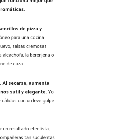
 que funciona mejor que
aromáticas.
ncillos de pizza y
idóneo para una cocina
huevo, salsas cremosas
 alcachofa, la berenjena o
rne de caza.
. Al secarse, aumenta
os sutil y elegante.
Yo
y cálidos con un leve golpe
r un resultado efectista,
 compañeras tan suculentas