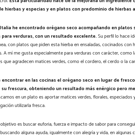
crol.
Esta particularidad hace de la mejorana un ingrediente
e hierbas y especias y en platos con predominio de hierbas 
a Italia he encontrado orégano seco acompañando en platos se
s para verduras, con un resultado excelente.
Su perfil lo hace 
nea, con platos que piden esta hierba en ensaladas, cocinados con 
s. A mí me gusta especialmente para verduras con carácter, como la
rnes que agradecen matices verdes, como el cordero, el cerdo o la ca
encontrar en las cocinas el orégano seco en lugar de fresco
 su frescura, obteniendo un resultado más enérgico pero men
scamos en un plato es aportar matices verdes, florales, especiados 
gación utilizarla fresca.
o objetivo es buscar euforia, fuerza e impacto de sabor para consegui
y buscando alguna ayuda, igualmente con alegría y vida, en algunas