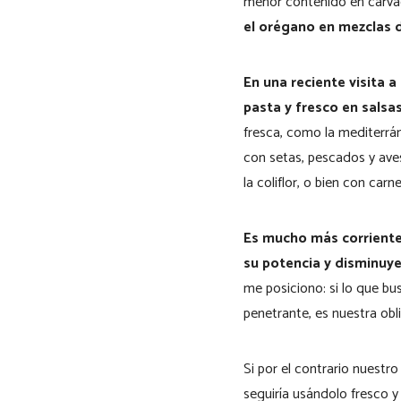
menor contenido en carva
el orégano en mezclas d
En una reciente visita 
pasta y fresco en salsa
fresca, como la mediterrá
con setas, pescados y ave
la coliflor, o bien con ca
Es mucho más corriente 
su potencia y disminuye
me posiciono: si lo que bu
penetrante, es nuestra obli
Si por el contrario nuestr
seguiría usándolo fresco 