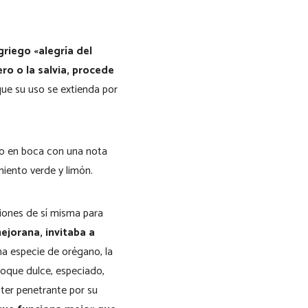
griego «alegría del
ero o la salvia, procede
ue su uso se extienda por
go en boca con una nota
iento verde y limón.
siones de sí misma para
ejorana, invitaba a
na especie de orégano, la
toque dulce, especiado,
ter penetrante por su