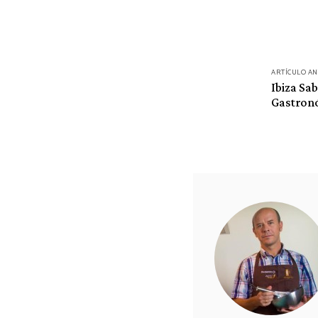
Navegación
ARTÍCULO A
de
Ibiza Sa
Gastronó
entradas