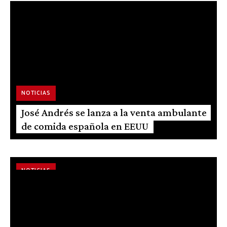
José Ramón Castillo reconocido por su
trabajo entorno al cacao
NOTICIAS
José Andrés se lanza a la venta ambulante
de comida española en EEUU
NOTICIAS
Más de un centenar de empresas
españolas de alimentación acuden a la feria
Gulfood de Dubai