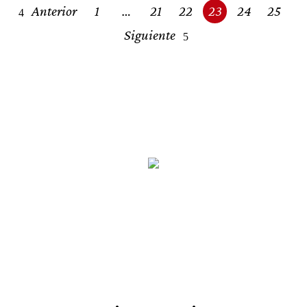
Posts
Bruxelles 2012’
Anterior
1
…
21
22
23
24
25
navigation
Siguiente