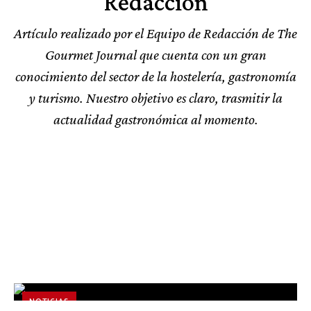
Redacción
Artículo realizado por el Equipo de Redacción de The
Gourmet Journal que cuenta con un gran
conocimiento del sector de la hostelería, gastronomía
y turismo. Nuestro objetivo es claro, trasmitir la
actualidad gastronómica al momento.
A FONDO
Cómo los envases para postres y helados
NOTICIAS
elevan la experiencia gastronómica