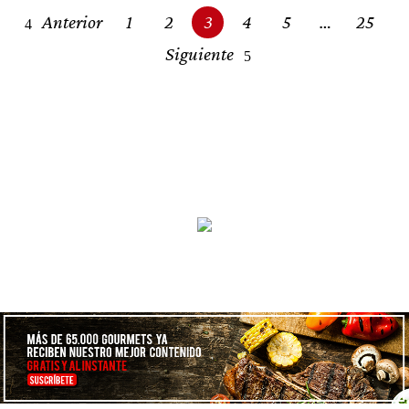
Posts
imprescindibles
Anterior
1
2
3
4
5
…
25
navigation
Siguiente