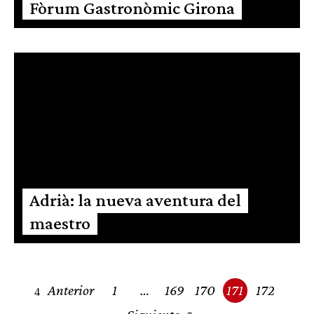
Fòrum Gastronòmic Girona
Adrià: la nueva aventura del
maestro
Posts
Anterior
1
…
169
170
171
172
navigation