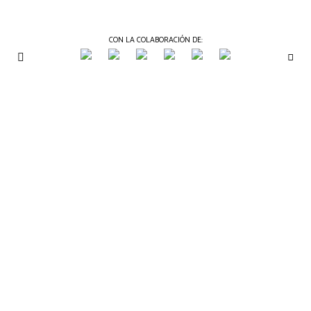
CON LA COLABORACIÓN DE:
THE
Periódico
de
GOURMET
Gastronomía
JOURNAL