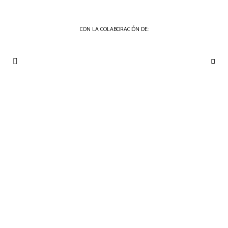
CON LA COLABORACIÓN DE:
THE
Periódico
de
GOURMET
Gastronomía
JOURNAL