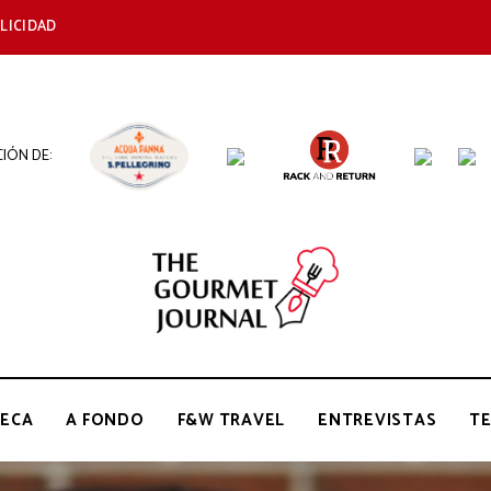
LICIDAD
IÓN DE:
THE
Periódico
de
Gastronomía
GOURMET
ECA
A FONDO
F&W TRAVEL
ENTREVISTAS
T
JOURNAL