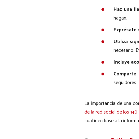
Haz una ll
hagan.
Exprésate
c
Utiliza si
necesario. E
Incluye ac
Comparte 
seguidores
La importancia de una cor
de la red social de los 14
cual ir en base a la inform