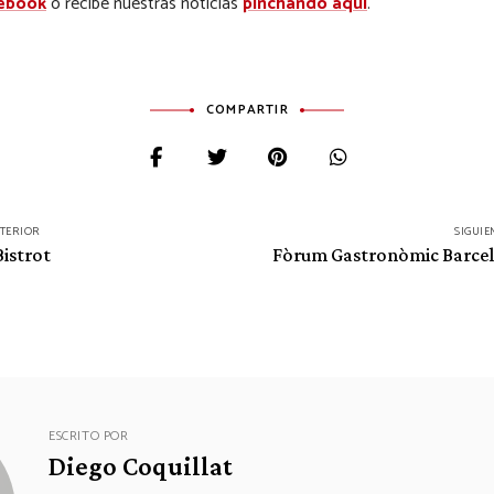
ebook
o recibe nuestras noticias
pinchando aquí
.
COMPARTIR
NTERIOR
SIGUIE
Bistrot
Fòrum Gastronòmic Barcel
ESCRITO POR
Diego Coquillat