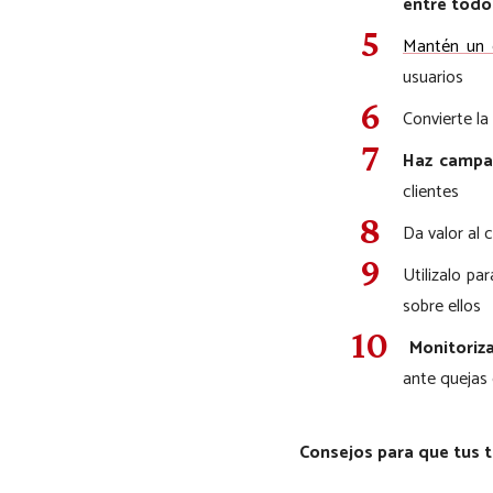
entre todo
Mant
é
n un 
usuarios
Convierte la
Haz campa
clientes
Da valor al
Utilizalo p
sobre ellos
Monitoriza
ante quejas o
Consejos para que tus t