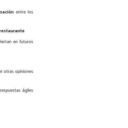
rsación
entre los
 restaurante
ertan en futuros
r otras opiniones
respuestas ágiles