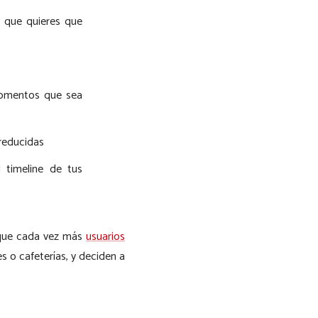
o que quieres que
omentos que sea
reducidas
l timeline de tus
o que cada vez más
usuarios
 o cafeterías, y deciden a