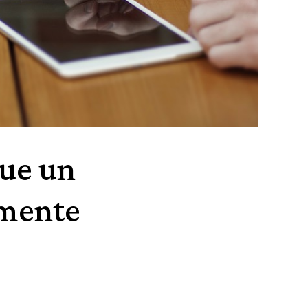
que un
amente