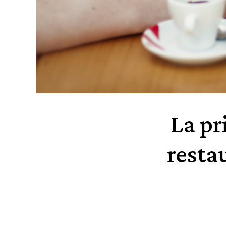
La pr
resta