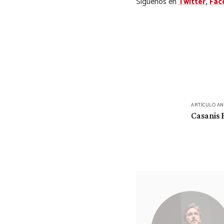
Síguenos en
Twitter
,
Fac
Navegación
ARTÍCULO A
de
Casanis 
entradas