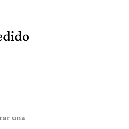
edido
orar una