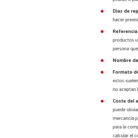
Días de re
hacer previs
Referencia
productos ut
persona que 
Nombre del
Formato de
estos suelen
no aceptan l
Coste del a
puede obvia
mercancía po
para la comp
calcular el 