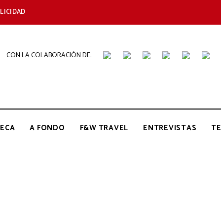
LICIDAD
CON LA COLABORACIÓN DE:
THE
Periódico
de
Gastronomía
GOURMET
ECA
A FONDO
F&W TRAVEL
ENTREVISTAS
T
JOURNAL