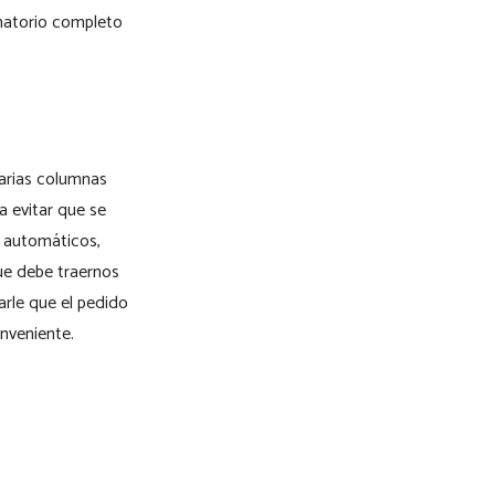
sumatorio completo
varias columnas
a evitar que se
s automáticos,
ue debe traernos
arle que el pedido
nveniente.