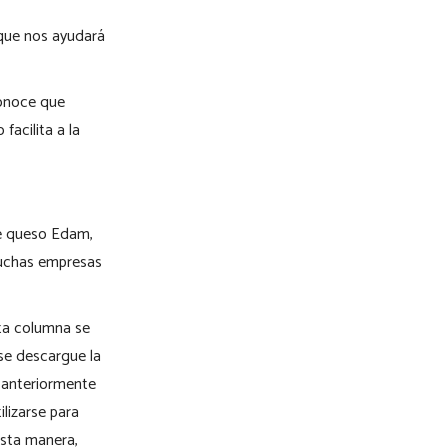
 que nos ayudará
conoce que
facilita a la
de queso Edam,
 muchas empresas
sta columna se
se descargue la
o anteriormente
lizarse para
 esta manera,