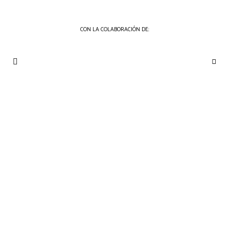
CON LA COLABORACIÓN DE:
THE
Periódico
de
GOURMET
Gastronomía
JOURNAL