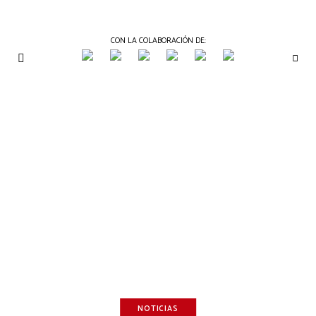
CON LA COLABORACIÓN DE:
THE
Periódico
de
GOURMET
Gastronomía
JOURNAL
NOTICIAS