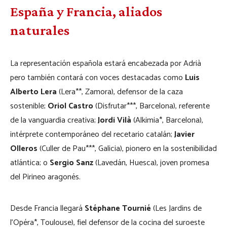
España y Francia, aliados
naturales
La representación española estará encabezada por Adrià
pero también contará con voces destacadas como
Luis
Alberto Lera
(Lera**, Zamora), defensor de la caza
sostenible;
Oriol Castro
(Disfrutar***, Barcelona), referente
de la vanguardia creativa;
Jordi Vilà
(Alkimia*, Barcelona),
intérprete contemporáneo del recetario catalán;
Javier
Olleros
(Culler de Pau***, Galicia), pionero en la sostenibilidad
atlántica; o
Sergio Sanz
(Lavedán, Huesca), joven promesa
del Pirineo aragonés.
Desde Francia llegará
Stéphane Tournié
(Les Jardins de
l’Opéra*, Toulouse), fiel defensor de la cocina del suroeste