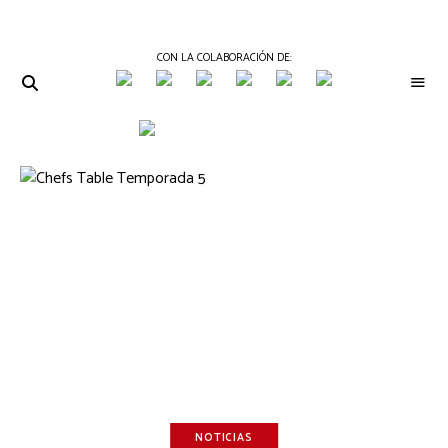
CON LA COLABORACIÓN DE:
THE
Periódico
de
GOURMET
Gastronomía
JOURNAL
NOTICIAS