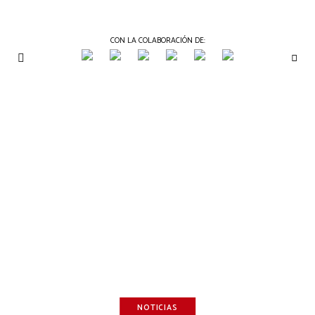
CON LA COLABORACIÓN DE:
THE
Periódico
de
GOURMET
Gastronomía
JOURNAL
NOTICIAS