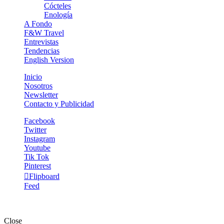
child
Cócteles
menu
Enología
A Fondo
F&W Travel
Entrevistas
Tendencias
English Version
Inicio
Nosotros
Newsletter
Contacto y Publicidad
Facebook
Twitter
Instagram
Youtube
Tik Tok
Pinterest
Flipboard
Feed
The Gourmet Journal © Copyright 2025. Todos los derechos
reservados.
Close