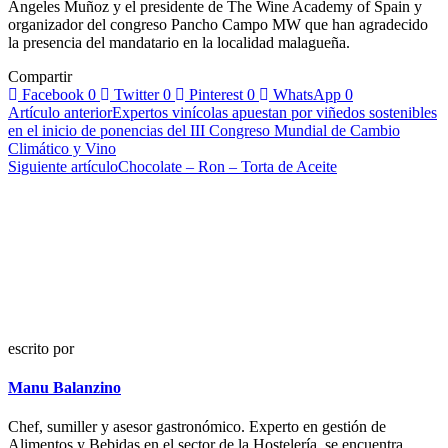
Ángeles Muñoz y el presidente de The Wine Academy of Spain y
organizador del congreso Pancho Campo MW que han agradecido
la presencia del mandatario en la localidad malagueña.
Compartir
Facebook
0
Twitter
0
Pinterest
0
WhatsApp
0
Navegación
Artículo anterior
Expertos vinícolas apuestan por viñedos sostenibles
en el inicio de ponencias del III Congreso Mundial de Cambio
de
Climático y Vino
entradas
Siguiente artículo
Chocolate – Ron – Torta de Aceite
escrito por
Manu Balanzino
Chef, sumiller y asesor gastronómico. Experto en gestión de
Alimentos y Bebidas en el sector de la Hostelería, se encuentra