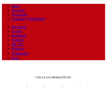
Inicio
Nosotros
Newsletter
Contacto y Publicidad
Facebook
Twitter
Instagram
Youtube
Tik Tok
Pinterest
Flipboard
Feed
CON LA COLABORACIÓN DE: