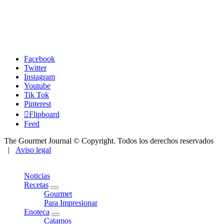
Facebook
Twitter
Instagram
Youtube
Tik Tok
Pinterest
Flipboard
Feed
The Gourmet Journal © Copyright. Todos los derechos reservados
|
Aviso legal
Close
Noticias
Recetas
expand
Gourmet
child
Para Impresionar
menu
Enoteca
expand
Catamos