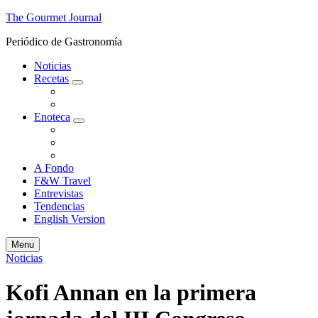
The Gourmet Journal
Periódico de Gastronomía
Noticias
Recetas
expand
Gourmet
child
Para Impresionar
menu
Enoteca
expand
Catamos
child
Cócteles
menu
Enología
A Fondo
F&W Travel
Entrevistas
Tendencias
English Version
Search
Menu
Noticias
Kofi Annan en la primera