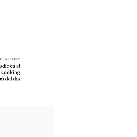
NTE ARTÍCULO
die en el
h cooking
ú del día