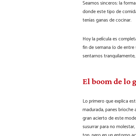
Seamos sinceros: la form
donde este tipo de comida
tenías ganas de cocinar.
Hoy la película es complet
fin de semana (o de entre
sentarnos tranquilamente, 
El boom de lo 
Lo primero que explica es
madurada, panes brioche a
gran acierto de este model
susurrar para no molestar,
top, pero en un entorno ac