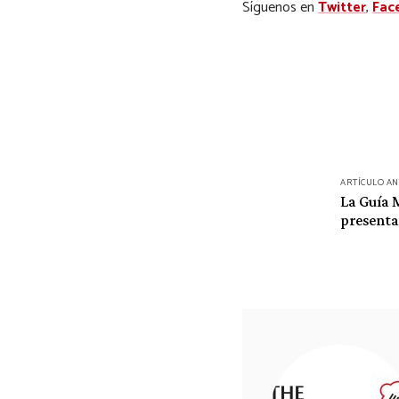
Síguenos en
Twitter
,
Fac
Navegación
ARTÍCULO A
de
La Guía 
presenta
entradas