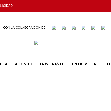
LICIDAD
CON LA COLABORACIÓN DE:
THE
Periódico
de
Gastronomía
GOURMET
ECA
A FONDO
F&W TRAVEL
ENTREVISTAS
T
JOURNAL