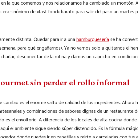
a en la que comemos y nos relacionamos ha cambiado un montón. 
 era sinónimo de «fast food» barato para salir del paso un martes 
amente distinta. Quedar para ir a una
hamburguesería
se ha convert
 semana, para qué engañarnos). Ya no vamos solo a quitarnos el hamb
charlar, desconectar de la rutina y darnos un capricho en condicion
gourmet sin perder el rollo informal
te cambio es el enorme salto de calidad de los ingredientes. Ahora
rtesanales y combinaciones de sabores dignas de un restaurante de
o es el envoltorio. A diferencia de los locales de alta cocina dond
 aquí el ambiente sigue siendo súper distendido. Es la fórmula mág
ogedor donde puedes ir en zapatillas y reírte a carcajadas con tus 