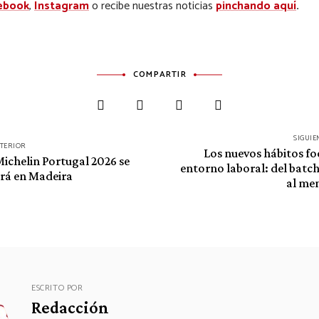
ebook
,
Instagram
o recibe nuestras noticias
pinchando aquí
.
COMPARTIR
SIGUIE
NTERIOR
Los nuevos hábitos foo
Michelin Portugal 2026 se
entorno laboral: del batc
rá en Madeira
al men
ESCRITO POR
Redacción