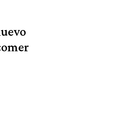
nuevo
 comer