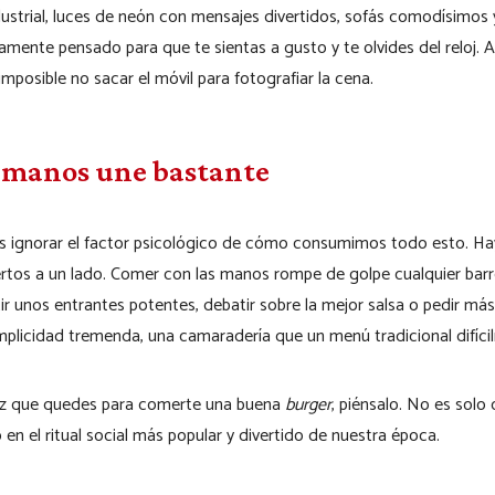
ustrial, luces de neón con mensajes divertidos, sofás comodísimos y
camente pensado para que te sientas a gusto y te olvides del reloj. 
imposible no sacar el móvil para fotografiar la cena.
 manos une bastante
 ignorar el factor psicológico de cómo consumimos todo esto. Hay
biertos a un lado. Comer con las manos rompe de golpe cualquier bar
r unos entrantes potentes, debatir sobre la mejor salsa o pedir más 
licidad tremenda, una camaradería que un menú tradicional difíci
 vez que quedes para comerte una buena
burger
, piénsalo. No es solo
 en el ritual social más popular y divertido de nuestra época.