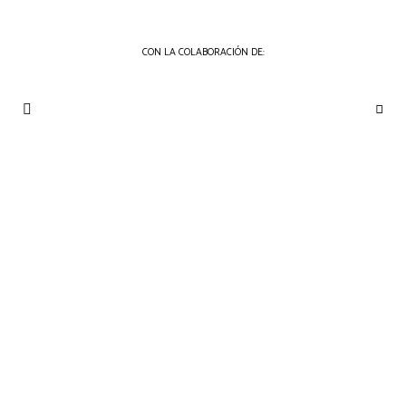
CON LA COLABORACIÓN DE:
THE
Periódico
de
GOURMET
Gastronomía
JOURNAL