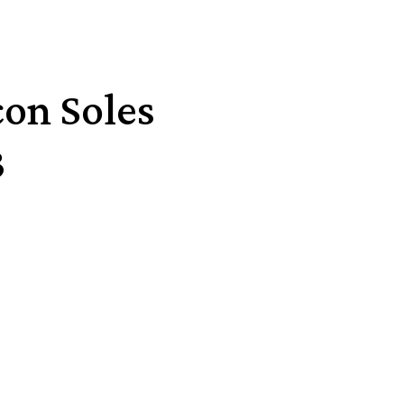
con Soles
3