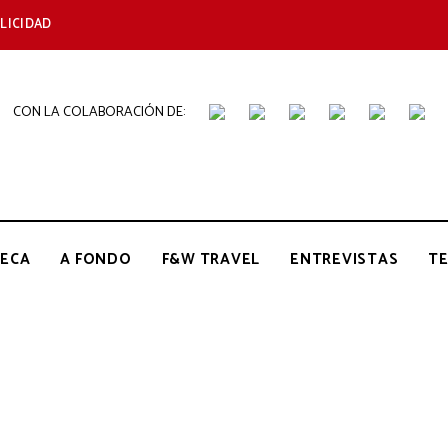
LICIDAD
CON LA COLABORACIÓN DE:
THE
Periódico
de
Gastronomía
GOURMET
ECA
A FONDO
F&W TRAVEL
ENTREVISTAS
T
JOURNAL