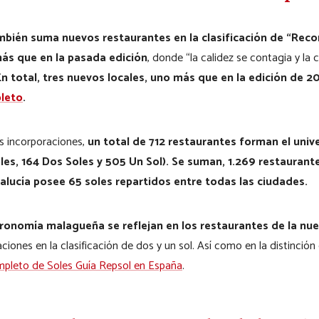
bién suma nuevos restaurantes en la clasificación de “Reco
más que en la pasada edición
, donde “la calidez se contagia y la
En total, tres nuevos locales, uno más que en la edición de 2
pleto
.
s incorporaciones,
un total de 712 restaurantes forman el univ
oles, 164 Dos Soles y 505 Un Sol). Se suman, 1.269 restaura
lucía posee 65 soles repartidos entre todas las ciudades.
tronomía malagueña se reflejan en los restaurantes de la nu
iones en la clasificación de dos y un sol. Así como en la distinci
ompleto de Soles Guía Repsol en España
.