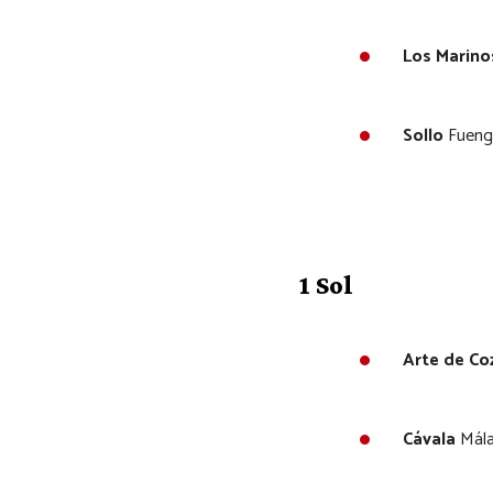
Los Marino
Sollo
Fuengi
1 Sol
Arte de Co
Cávala
Mála