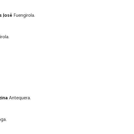
s José
Fuengirola.
rola.
zina
Antequera.
ga.