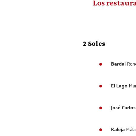
Los restaur
2 Soles
Bardal
Ron
El Lago
Mar
José Carlo
Kaleja
Mála