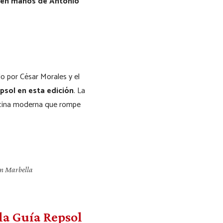
á en manos de Antonio
do por César Morales y el
psol en esta edición
. La
cocina moderna que rompe
en Marbella
a Guía Repsol