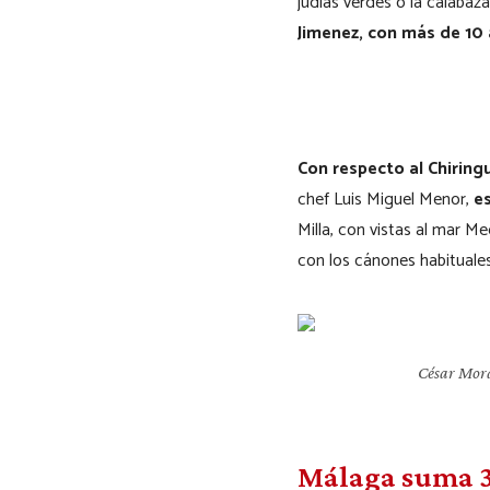
judías verdes o la calaba
Jimenez, con más de 10 
Con respecto al Chiringu
chef Luis Miguel Menor,
e
Milla, con vistas al mar 
con los cánones habituales
César Mora
Málaga suma 3