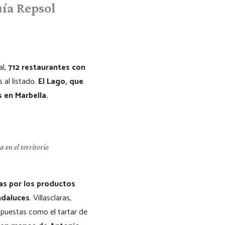
uía Repsol
al,
712 restaurantes con
 al listado.
El Lago, que
s en Marbella.
 en el territorio
ras por los productos
ndaluces
. Villasclaras,
puestas como el tartar de