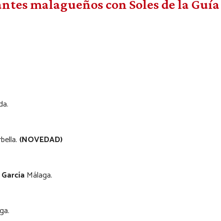
antes malagueños con Soles de la Guía
da.
bella.
(NOVEDAD)
s García
Málaga.
ga.