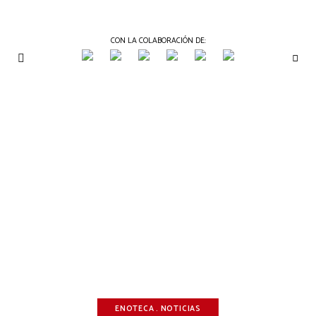
CON LA COLABORACIÓN DE:
THE
Periódico
de
GOURMET
Gastronomía
JOURNAL
ENOTECA
NOTICIAS