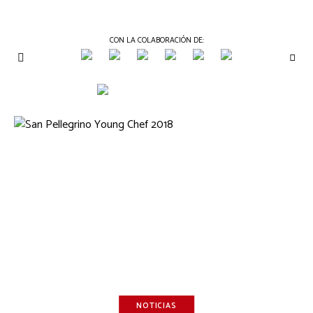
CON LA COLABORACIÓN DE:
THE
Periódico
de
GOURMET
Gastronomía
JOURNAL
NOTICIAS