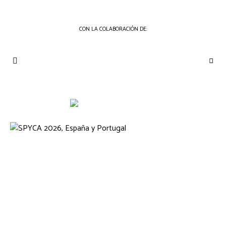
CON LA COLABORACIÓN DE:
THE
Periódico
de
GOURMET
Gastronomía
JOURNAL