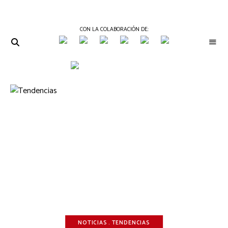
CON LA COLABORACIÓN DE:
THE
Periódico
de
GOURMET
Gastronomía
JOURNAL
NOTICIAS
TENDENCIAS