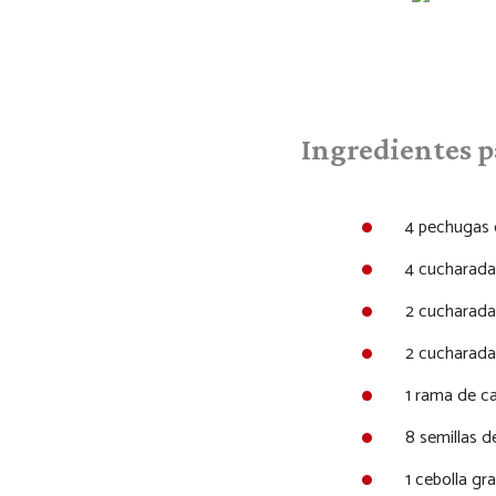
Ingredientes p
4 pechugas d
4 cucharada
2 cucharada
2 cucharadas
1 rama de c
8 semillas
1 cebolla gr