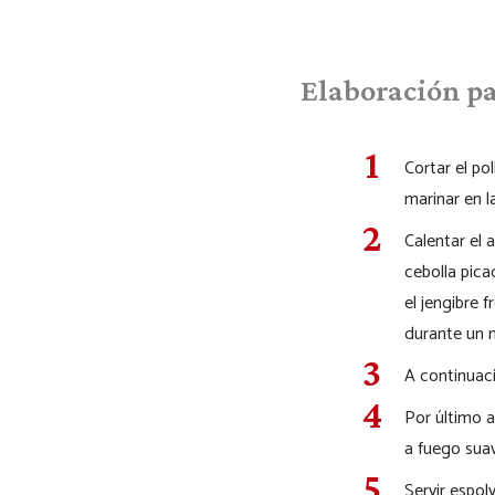
Elaboración pa
Cortar el po
marinar en 
Calentar el 
cebolla pica
el jengibre f
durante un 
A continuaci
Por último a
a fuego suav
Servir espol