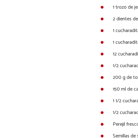
1 trozo de j
2 dientes d
1 cucharadi
1 cucharadit
12 cucharad
1/2 cuchara
200 g de to
150 ml de c
1 1/2 cucha
1/2 cucharad
Perejil fresc
Semillas de