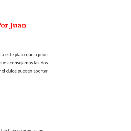
Por Juan
a este plato que a priori
o que aconsejamos las dos
 y el dulce pueden aportar
 tan bien se prepara en