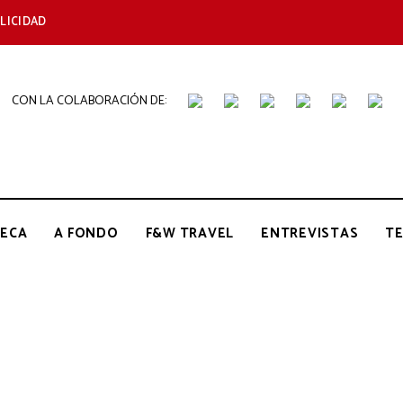
LICIDAD
CON LA COLABORACIÓN DE:
THE
Periódico
de
Gastronomía
GOURMET
ECA
A FONDO
F&W TRAVEL
ENTREVISTAS
T
JOURNAL