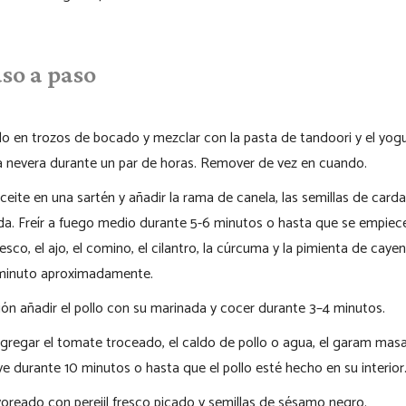
so a paso
llo en trozos de bocado y mezclar con la pasta de tandoori y el yogu
la nevera durante un par de horas. Remover de vez en cuando.
aceite en una sartén y añadir la rama de canela, las semillas de car
da. Freír a fuego medio durante 5-6 minutos o hasta que se empiece
resco, el ajo, el comino, el cilantro, la cúrcuma y la pimienta de caye
minuto aproximadamente.
ón añadir el pollo con su marinada y cocer durante 3–4 minutos.
gregar el tomate troceado, el caldo de pollo o agua, el garam masal
e durante 10 minutos o hasta que el pollo esté hecho en su interior
voreado con perejil fresco picado y semillas de sésamo negro.