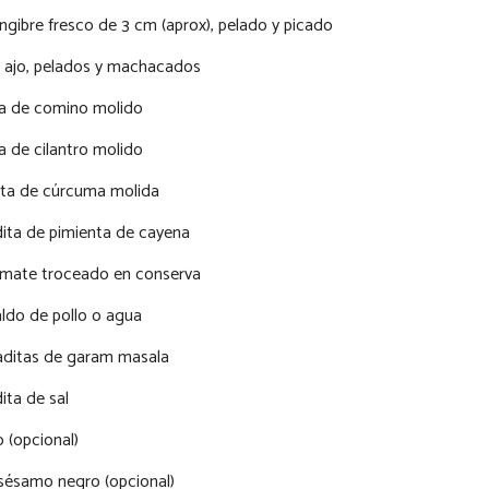
engibre fresco de 3 cm (aprox), pelado y picado
e ajo, pelados y machacados
ta de comino molido
a de cilantro molido
ita de cúrcuma molida
dita de pimienta de cayena
mate troceado en conserva
aldo de pollo o agua
raditas de garam masala
ita de sal
o (opcional)
 sésamo negro (opcional)