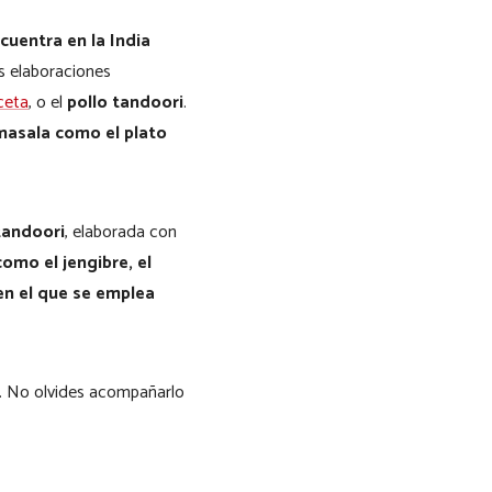
cuentra en la India
s elaboraciones
ceta
, o el
pollo tandoori
.
 masala como el plato
tandoori
, elaborada con
omo el jengibre, el
en el que se emplea
. No olvides acompañarlo