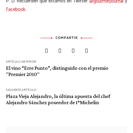
P. D. Recuerden que estamos en Twitter:
@gourmetjournal
y
Facebook
.
COMPARTIR
ARTÍCULO ANTERIOR
Navegación
El vino “Erre Punto”, distinguido con el premio
de
"Premier 2010"
entradas
SIGUIENTE ARTÍCULO
Plaza Vieja Alejandro, la última apuesta del chef
Alejandro Sánchez poseedor de 1*Michelin