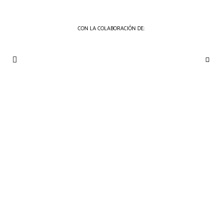
CON LA COLABORACIÓN DE:
THE
Periódico
de
GOURMET
Gastronomía
JOURNAL