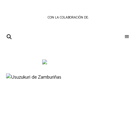
CON LA COLABORACIÓN DE:
THE
Periódico
de
GOURMET
Gastronomía
JOURNAL