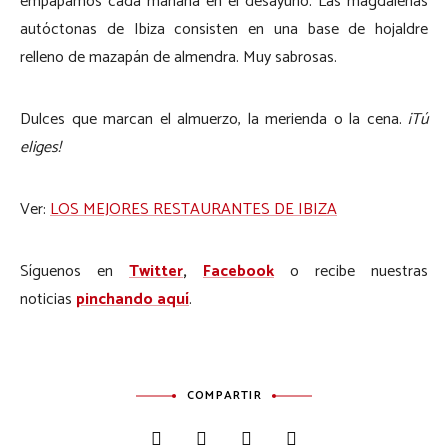
empapamos cada mañana en el desayuno. Las magdalenas
autóctonas de Ibiza consisten en una base de hojaldre
relleno de mazapán de almendra. Muy sabrosas.
Dulces que marcan el almuerzo, la merienda o la cena.
¡Tú
eliges!
Ver:
LOS MEJORES RESTAURANTES DE IBIZA
Síguenos en
Twitter
,
Facebook
o recibe nuestras
noticias
pinchando aquí
.
COMPARTIR