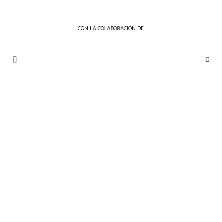
CON LA COLABORACIÓN DE:
THE
Periódico
de
GOURMET
Gastronomía
JOURNAL