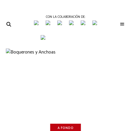
CON LA COLABORACIÓN DE:
THE
Periódico
de
GOURMET
Gastronomía
JOURNAL
A FONDO