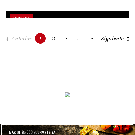
A FONDO
Caracoles de granjas malagueñas
ENOTECA
Coctelería orgánica
Posts
Anterior
1
2
3
…
5
Siguiente
navigation