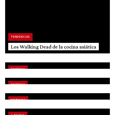
TENDENCIAS
Los Walking Dead de la cocina asiática
ENOTECA
La resurrección del Brandy
ENOTECA
Vermut, el retorno al origen
NOTICIAS
iFood: ciencia vs. tradición