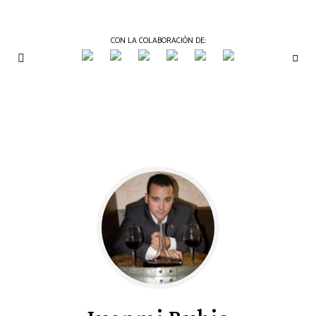
CON LA COLABORACIÓN DE:
THE
Periódico
de
GOURMET
Gastronomía
JOURNAL