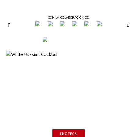
CON LA COLABORACIÓN DE:
THE
Periódico
de
GOURMET
Gastronomía
JOURNAL
ENOTECA