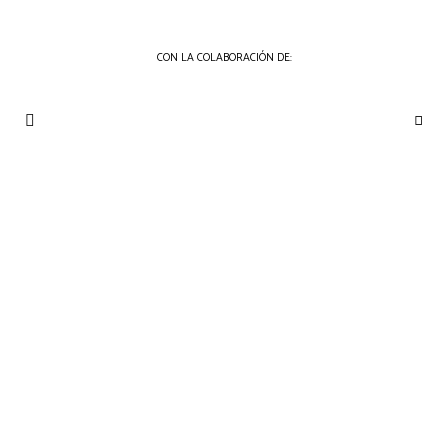
CON LA COLABORACIÓN DE:
THE
Periódico
de
GOURMET
Gastronomía
JOURNAL