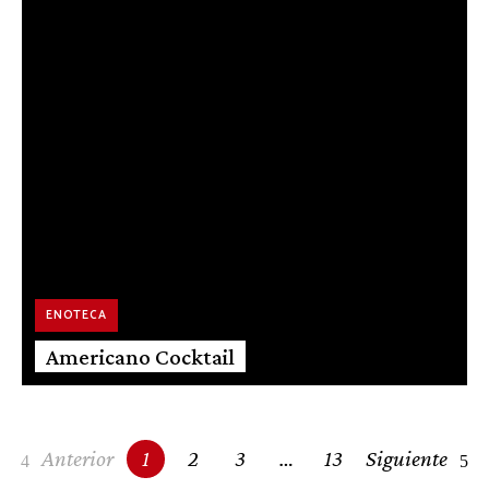
ENOTECA
Americano Cocktail
Posts
Anterior
1
2
3
…
13
Siguiente