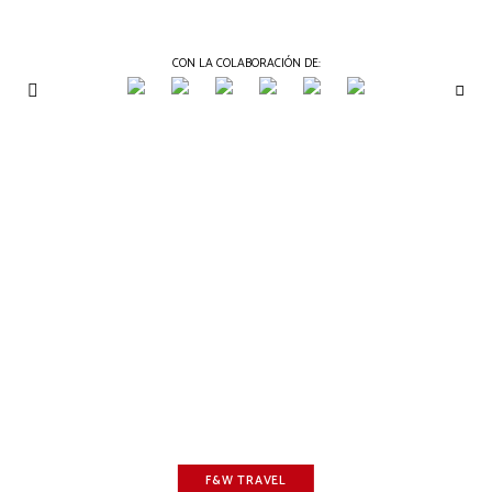
CON LA COLABORACIÓN DE:
THE
Periódico
de
GOURMET
Gastronomía
JOURNAL
F&W TRAVEL