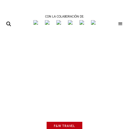
CON LA COLABORACIÓN DE:
THE
Periódico
de
GOURMET
Gastronomía
JOURNAL
F&W TRAVEL