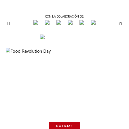
CON LA COLABORACIÓN DE:
THE
Periódico
de
GOURMET
Gastronomía
JOURNAL
NOTICIAS