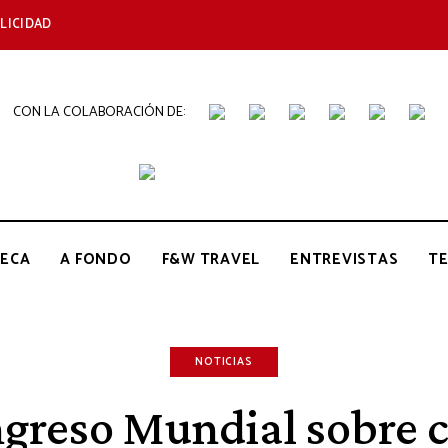
LICIDAD
CON LA COLABORACIÓN DE:
THE
Periódico
de
Gastronomía
GOURMET
ECA
A FONDO
F&W TRAVEL
ENTREVISTAS
T
JOURNAL
NOTICIAS
ngreso Mundial sobre