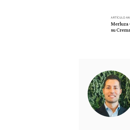
Navegación
ARTÍCULO A
de
Merluza 
su Crema
entradas