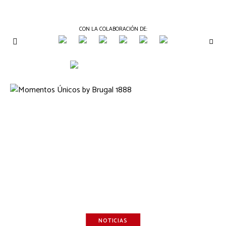
CON LA COLABORACIÓN DE:
THE
Periódico
de
GOURMET
Gastronomía
JOURNAL
NOTICIAS