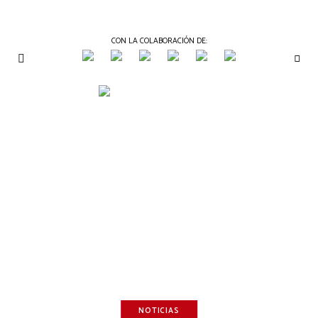
CON LA COLABORACIÓN DE:
THE
Periódico
de
GOURMET
Gastronomía
JOURNAL
NOTICIAS