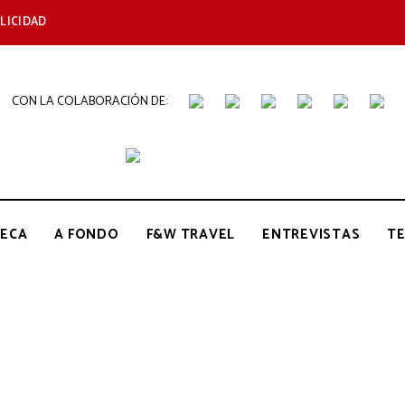
LICIDAD
CON LA COLABORACIÓN DE:
THE
Periódico
de
Gastronomía
GOURMET
ECA
A FONDO
F&W TRAVEL
ENTREVISTAS
T
JOURNAL