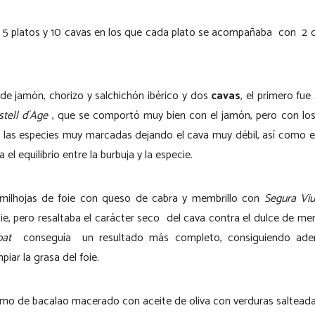
 5 platos y 10 cavas en los que cada plato se acompañaba con 2 c
e jamón, chorizo y salchichón ibérico y dos
cavas
, el primero fue
tell d´Age
, que se comportó muy bien con el jamón, pero con lo
a las especies muy marcadas dejando el cava muy débil, así como 
 el equilibrio entre la burbuja y la especie.
ilhojas de foie con queso de cabra y membrillo con
Segura Viu
ie, pero resaltaba el carácter seco del cava contra el dulce de me
pat
conseguía un resultado más completo, consiguiendo ade
iar la grasa del foie.
 lomo de bacalao macerado con aceite de oliva con verduras saltea