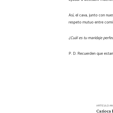
Así, el cava, junto con nue
respeto mutuo entre comid
¿Cuál es tu maridaje perfe
P. D. Recuerden que esta
Navegación
ARTÍCULO A
de
Carioca 