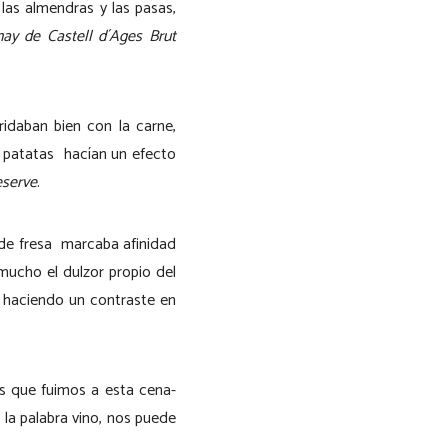
las almendras y las pasas,
ay de Castell d´Ages Brut
idaban bien con la carne,
s patatas hacían un efecto
eserve
.
 de fresa marcaba afinidad
mucho el dulzor propio del
y haciendo un contraste en
as que fuimos a esta cena-
la palabra vino, nos puede