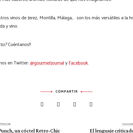
stros vinos de Jerez, Montilla, Málaga,… son los más versátiles a la ho
a y vino.
cto?
Cuéntanos!!
mos en Twitter:
@gourmetjournal
y
Facebook
.
COMPARTIR
NTERIOR
SIGUIE
Punch, un cóctel Retro-Chic
El lenguaje criticad