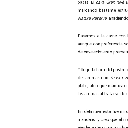
pasas. El
cava Gran Juvé 
marcando bastante estru
Nature Reserva,
añadiendo 
Pasamos a la carne con l
aunque con preferencia s
de envejecimiento prematu
Y llegó la hora del postr
de aromas con
Segura V
plato, algo que mantuvo e
los aromas al tratarse de 
En definitiva esta fue mi
maridaje, y creo que ahí 
ayudar a descubrir mucho