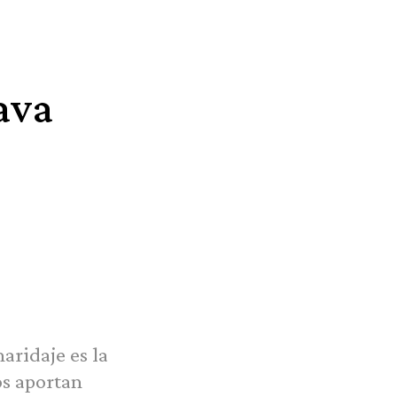
ava
aridaje es la
s aportan