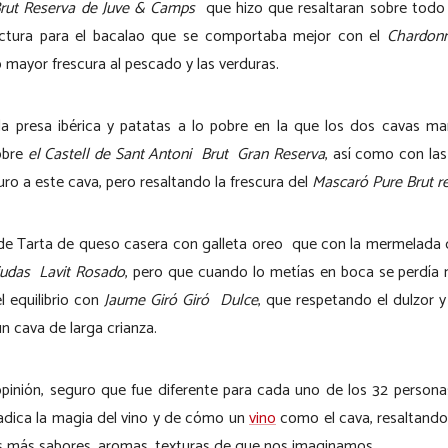
Brut Reserva de Juve & Camps
que hizo que resaltaran sobre todo 
ctura para el bacalao que se comportaba mejor con el
Chardonn
mayor frescura al pescado y las verduras.
a presa ibérica y patatas a lo pobre en la que los dos cavas mar
obre
el Castell de Sant Antoni Brut Gran Reserva
, así como con la
ro a este cava, pero resaltando la frescura del
Mascaró Pure Brut r
e de Tarta de queso casera con galleta oreo que con la mermelada
iudas Lavit Rosado
, pero que cuando lo metías en boca se perdía 
l equilibrio con
Jaume Giró Giró Dulce
, que respetando el dulzor 
un cava de larga crianza.
 opinión, seguro que fue diferente para cada uno de los 32 person
radica la magia del vino y de cómo un
vino
como el cava, resaltando 
s más sabores, aromas, texturas de que nos imaginamos.