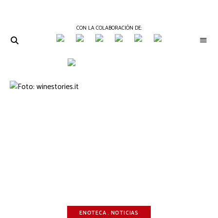
CON LA COLABORACIÓN DE:
THE
Periódico
de
GOURMET
Gastronomía
JOURNAL
ENOTECA
NOTICIAS