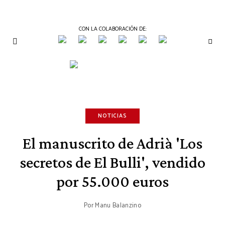
CON LA COLABORACIÓN DE:
THE
Periódico
de
GOURMET
Gastronomía
JOURNAL
NOTICIAS
El manuscrito de Adrià 'Los
secretos de El Bulli', vendido
por 55.000 euros
Por
Manu Balanzino