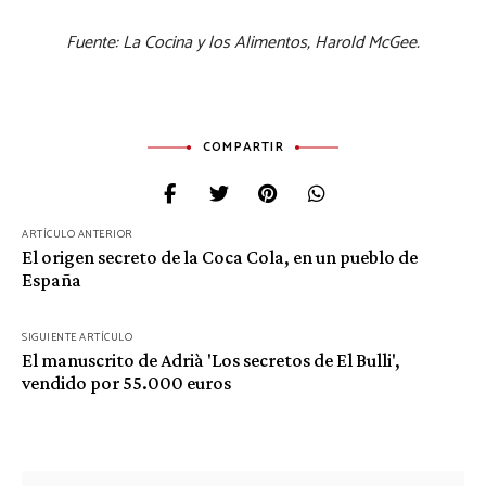
Fuente:
La Cocina y los Alimentos, Harold McGee.
COMPARTIR
ARTÍCULO ANTERIOR
Navegación
El origen secreto de la Coca Cola, en un pueblo de
de
España
entradas
SIGUIENTE ARTÍCULO
El manuscrito de Adrià 'Los secretos de El Bulli',
vendido por 55.000 euros