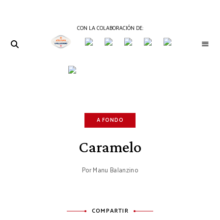
CON LA COLABORACIÓN DE:
THE
Periódico
de
GOURMET
Gastronomía
JOURNAL
A FONDO
Caramelo
Por
Manu Balanzino
COMPARTIR