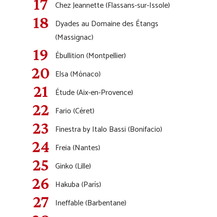
Chez Jeannette (Flassans-sur-Issole)
Dyades au Domaine des Étangs
(Massignac)
Ébullition (Montpellier)
Elsa (Mónaco)
Étude (Aix-en-Provence)
Fario (Céret)
Finestra by Italo Bassi (Bonifacio)
Freia (Nantes)
Ginko (Lille)
Hakuba (París)
Ineffable (Barbentane)