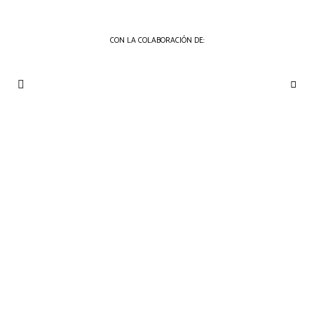
CON LA COLABORACIÓN DE:
THE
Periódico
de
GOURMET
Gastronomía
JOURNAL