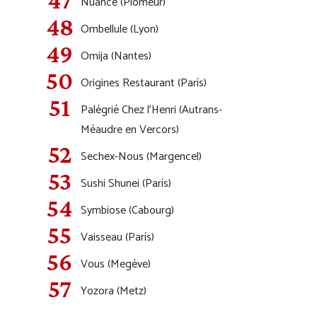
Nuance (Plomeur)
Ombellule (Lyon)
Omija (Nantes)
Origines Restaurant (París)
Palégrié Chez l’Henri (Autrans-
Méaudre en Vercors)
Sechex-Nous (Margencel)
Sushi Shunei (París)
Symbiose (Cabourg)
Vaisseau (París)
Vous (Megève)
Yozora (Metz)