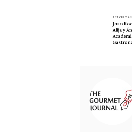
ARTÍCULO A
Navegación
Joan Roc
de
Alija y 
Academia
entradas
Gastron