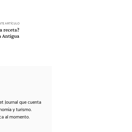
NTE ARTÍCULO
a receta?
a Antigua
et Journal que cuenta
onomía y turismo.
ica al momento.