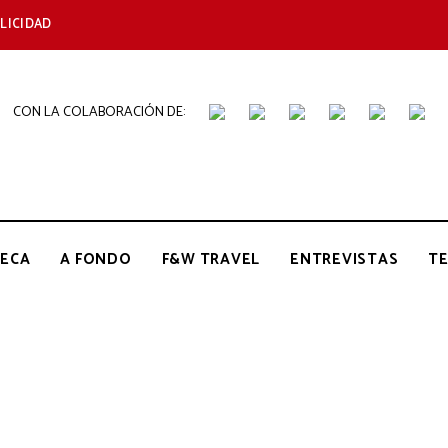
LICIDAD
CON LA COLABORACIÓN DE:
THE
Periódico
de
Gastronomía
GOURMET
ECA
A FONDO
F&W TRAVEL
ENTREVISTAS
T
JOURNAL