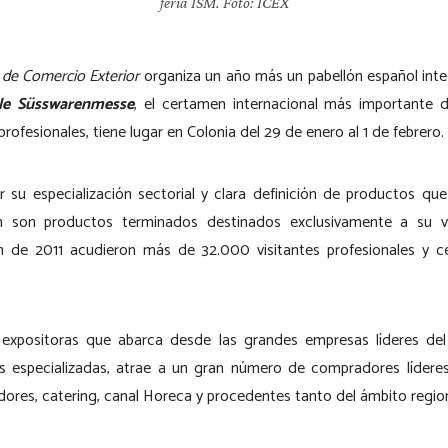
feria ISM. Foto: ICEX
 de Comercio Exterior
organiza un año más un pabellón español int
ale Süsswarenmesse
, el certamen internacional más importante de
rofesionales, tiene lugar en Colonia del 29 de enero al 1 de febrero.
or su especialización sectorial y clara definición de productos que
n son productos terminados destinados exclusivamente a su v
ón de 2011 acudieron más de 32.000 visitantes profesionales y c
s expositoras que abarca desde las grandes empresas líderes d
especializadas, atrae a un gran número de compradores líderes e
dores, catering, canal Horeca y procedentes tanto del ámbito regio