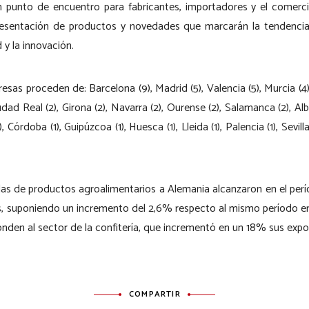
 punto de encuentro para fabricantes, importadores y el comerci
resentación de productos y novedades que marcarán la tendenci
 y la innovación.
esas proceden de: Barcelona (9), Madrid (5), Valencia (5), Murcia (4),
dad Real (2), Girona (2), Navarra (2), Ourense (2), Salamanca (2), Alba
1), Córdoba (1), Guipúzcoa (1), Huesca (1), Lleida (1), Palencia (1), Sevil
as de productos agroalimentarios a Alemania alcanzaron en el per
os, suponiendo un incremento del 2,6% respecto al mismo período e
onden al sector de la confitería, que incrementó en un 18% sus expo
COMPARTIR