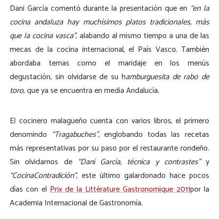
Dani García comentó durante la presentación que en
“en la
cocina andaluza hay muchísimos platos tradicionales, más
que la cocina vasca”
, alabando al mismo tiempo a una de las
mecas de la cocina internacional, el País Vasco. También
abordaba temas como el maridaje en los menús
degustación, sin olvidarse de su h
amburguesita de rabo de
toro
, que ya se encuentra en media Andalucía.
El cocinero malagueño cuenta con varios libros, el primero
denomindo
“Tragabuches”
, englobando todas las recetas
más representativas por su paso por el restaurante rondeño.
Sin olvidarnos de
“Dani García, técnica y contrastes”
y
“CocinaContradición”
, este último galardonado hace pocos
días con el
Prix de la Littérature Gastronomique 2011
por la
Academia Internacional de Gastronomía.