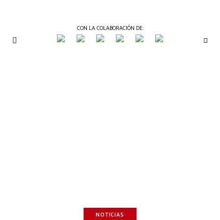
CON LA COLABORACIÓN DE:
THE
Periódico
de
GOURMET
Gastronomía
JOURNAL
NOTICIAS