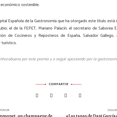
 económico sostenible.
pital Española de la Gastronomía que ha otorgado este título está 
bio; el de la FEPET, Mariano Palacín; el secretario de Saborea Es
ción de Cocineros y Reposteros de España, Salvador Gallego, 
 turístico.
Enhorabuena por este premio y a seguir apostando por la gastronomí
COMPARTIR
NTERIOR
SIGUIE
Gimmonet, un champagne de
«Las tapas de Dani García»