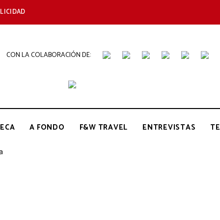
LICIDAD
CON LA COLABORACIÓN DE:
THE
Periódico
de
Gastronomía
GOURMET
ECA
A FONDO
F&W TRAVEL
ENTREVISTAS
T
JOURNAL