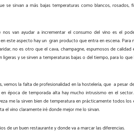
que se sirvan a más bajas temperaturas como blancos, rosados, f
e nos van ayudar a incrementar el consumo del vino es el pode
y en este aspecto hay un gran producto que entra en escena. Para 
maridar, no es otro que el cava, champagne, espumosos de calidad e
n ligeras y se sirven a temperaturas bajas o del tiempo, para lo qu
as, vemos la falta de profesionalidad en la hostelería, que a pesar d
ía en época de temporada alta hay mucho intrusismo en el sector
rveza me la sirven bien de temperatura en prácticamente todos los
a el vino claramente iré donde mejor me lo sirvan.
pios de un buen restaurante y donde va a marcar las diferencias.