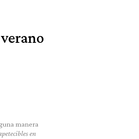
 verano
alguna manera
apetecibles en