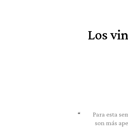
Los vi
Para esta se
son más apet