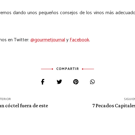
remos dando unos pequeños consejos de los vinos más adecuados
mos en Twitter:
@gourmetjournal
y
Facebook
.
COMPARTIR
NTERIOR
SIGUIE
un cóctel fuera de este
7 Pecados Capitales