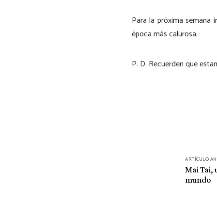
Para la próxima semana i
época más calurosa.
P. D. Recuerden que esta
Navegación
ARTÍCULO A
de
Mai Tai, 
mundo
entradas