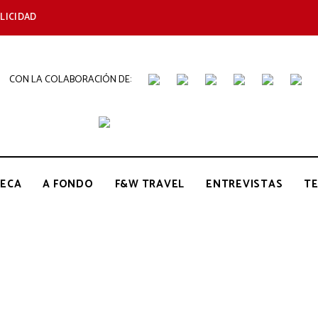
LICIDAD
CON LA COLABORACIÓN DE:
THE
Periódico
de
Gastronomía
GOURMET
ECA
A FONDO
F&W TRAVEL
ENTREVISTAS
T
JOURNAL