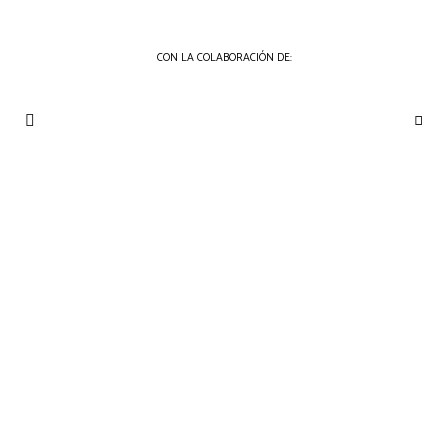
CON LA COLABORACIÓN DE:
THE
Periódico
de
GOURMET
Gastronomía
JOURNAL