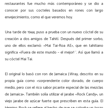
restaurantes fue mucho más contemporáneo y se dio a
conocer por sus cocteles basados en rones con largo
envejecimiento, como el que veremos hoy.
Una tarde de 1944, puso a prueba con un nuevo cóctel de su
creación a dos amigos de Tahití. Después del primer sorbo,
uno de ellos exclamó: «Mai Tai-Roa AE», que en tahitiano
significa «¡Fuera de este mundo – el mejor! ‘. Así que llamó a
su cóctel Mai Tai.
El original lo basó con ron de Jamaica J.Wray, descrito en su
propia guía como «sorprendente color dorado, de cuerpo
medio, pero con el rico sabor picante especial de las mezclas
de Jamaica». También solía utilizar el jarabe «Rock Candy», un
viejo jarabe de azúcar fuerte que prescriben en esta guía. El
término Rock se refiere al hecho de que se colgaba un trozo