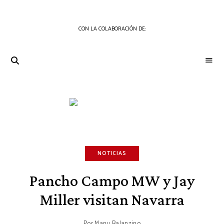
CON LA COLABORACIÓN DE:
THE
Periódico
de
GOURMET
Gastronomía
JOURNAL
NOTICIAS
Pancho Campo MW y Jay
Miller visitan Navarra
Por
Manu Balanzino