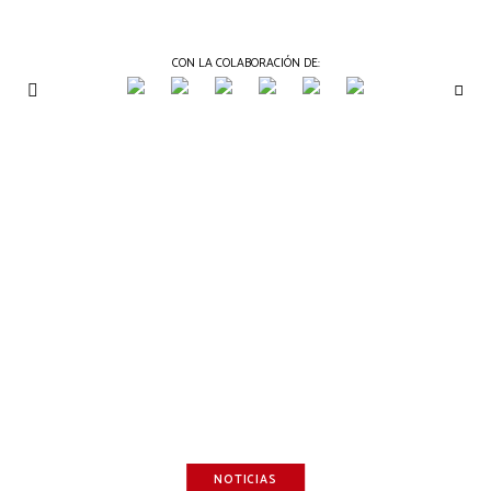
CON LA COLABORACIÓN DE:
THE
Periódico
de
GOURMET
Gastronomía
JOURNAL
NOTICIAS